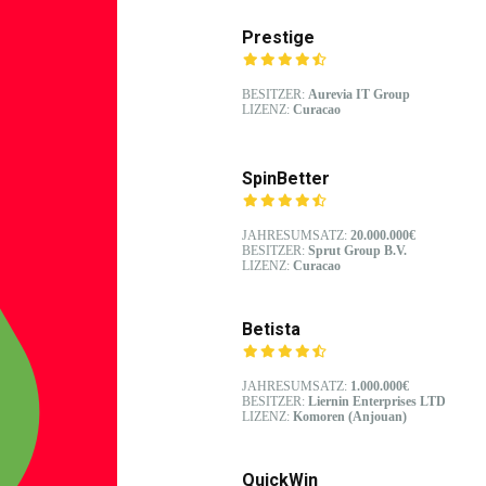
Prestige
BESITZER:
Aurevia IT Group
LIZENZ:
Curacao
SpinBetter
JAHRESUMSATZ:
20.000.000€
BESITZER:
Sprut Group B.V.
LIZENZ:
Curacao
Betista
JAHRESUMSATZ:
1.000.000€
BESITZER:
Liernin Enterprises LTD
LIZENZ:
Komoren (Anjouan)
QuickWin