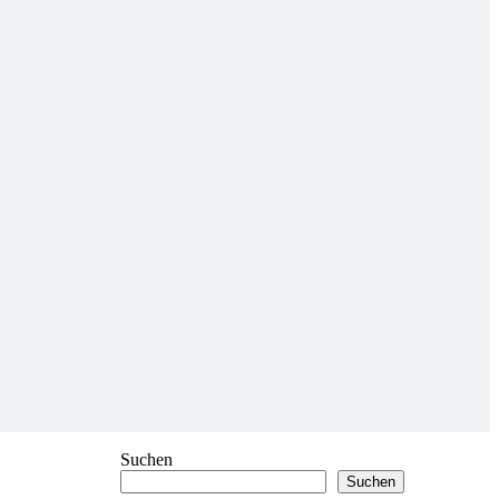
Suchen
Suchen