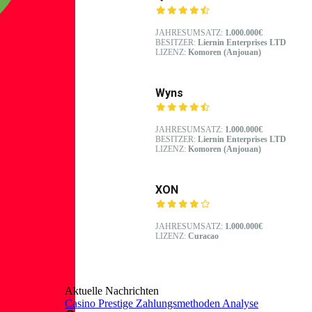
JAHRESUMSATZ:
1.000.000€
BESITZER:
Liernin Enterprises LTD
LIZENZ:
Komoren (Anjouan)
Wyns
JAHRESUMSATZ:
1.000.000€
BESITZER:
Liernin Enterprises LTD
LIZENZ:
Komoren (Anjouan)
XON
JAHRESUMSATZ:
1.000.000€
LIZENZ:
Curacao
Aktuelle Nachrichten
Casino Prestige Zahlungsmethoden Analyse