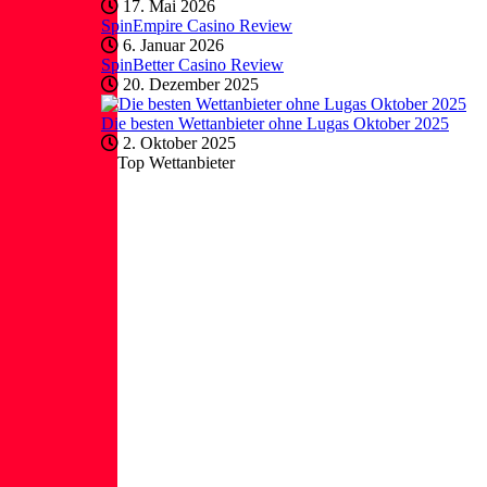
17. Mai 2026
SpinEmpire Casino Review
6. Januar 2026
SpinBetter Casino Review
20. Dezember 2025
Die besten Wettanbieter ohne Lugas Oktober 2025
2. Oktober 2025
Top Wettanbieter