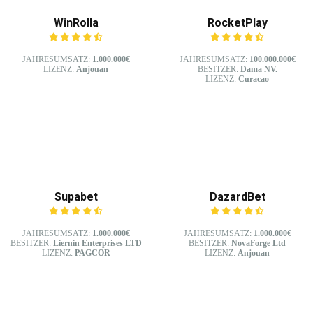
WinRolla
RocketPlay
JAHRESUMSATZ:
1.000.000€
JAHRESUMSATZ:
100.000.000€
LIZENZ:
Anjouan
BESITZER:
Dama NV.
LIZENZ:
Curacao
Supabet
DazardBet
JAHRESUMSATZ:
1.000.000€
JAHRESUMSATZ:
1.000.000€
BESITZER:
Liernin Enterprises LTD
BESITZER:
NovaForge Ltd
LIZENZ:
PAGCOR
LIZENZ:
Anjouan