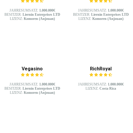
JAHRESUMSATZ:
1.000.000€
JAHRESUMSATZ:
1.000.000€
BESITZER:
Liernin Enterprises LTD
BESITZER:
Liernin Enterprises LTD
LIZENZ:
Komoren (Anjouan)
LIZENZ:
Komoren (Anjouan)
Vegasino
RichRoyal
JAHRESUMSATZ:
1.000.000€
JAHRESUMSATZ:
1.000.000€
BESITZER:
Liernin Enterprises LTD
LIZENZ:
Costa Rica
LIZENZ:
Komoren (Anjouan)