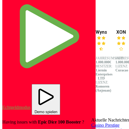
Wyns
XON
JAHRESUMSATZ:
JAHRES
1.000.000€
1.000.00
BESITZER:
LIZENZ:
Liernin
Curacao
Enterprises
LTD
LIZENZ:
Komoren
(Anjouan)
Echtgeldmodus
Demo spielen
Aktuelle Nachrichte
Having issues with
Epic Dice 100 Booster
?
Casino Prestige