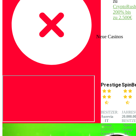
zu
CryptoRush
200% bis
zu 2.500€
Neue Casinos
Prestige
SpinB
BESITZER:
JAHRES
Aurevia
20.000.0
IT
BESITZE
Group
Sprut
LIZENZ:
Group
Curacao
B.V.