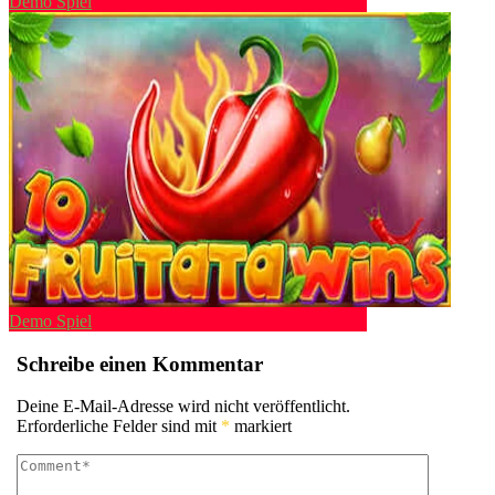
Demo Spiel
Demo Spiel
Schreibe einen Kommentar
Deine E-Mail-Adresse wird nicht veröffentlicht.
Erforderliche Felder sind mit
*
markiert