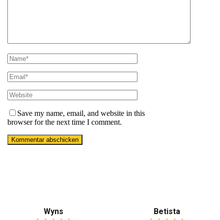
Save my name, email, and website in this
browser for the next time I comment.
Wyns
Betista