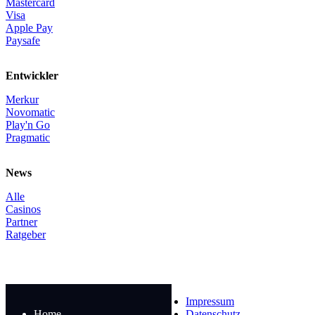
Mastercard
Visa
Apple Pay
Paysafe
Entwickler
Merkur
Novomatic
Play'n Go
Pragmatic
News
Alle
Casinos
Partner
Ratgeber
© Copyright 2025
Impressum
Home
Datenschutz