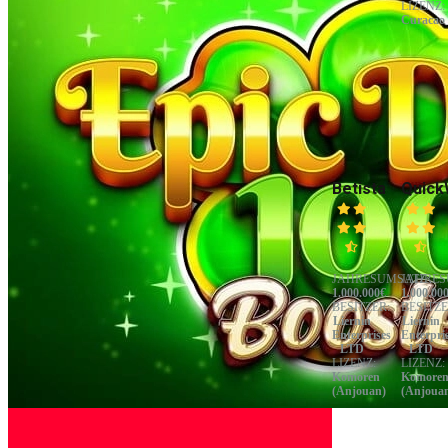
LIZENZ:
Curacao
Betista
Quick
JAHRESUMSATZ:
JAHRES
1.000.000€
1.000.00
BESITZER:
BESITZE
Liernin
Liernin
Enterprises
Enterpri
LTD
LTD
LIZENZ:
LIZENZ:
Komoren
Komore
(Anjouan)
(Anjoua