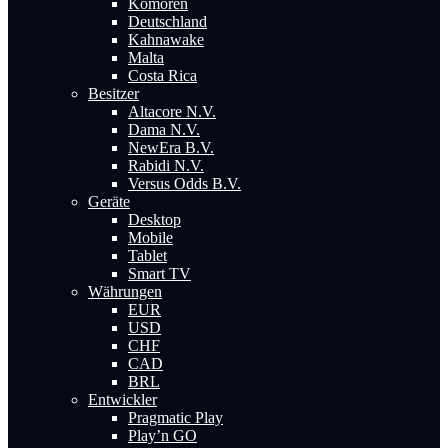
Komoren
Deutschland
Kahnawake
Malta
Costa Rica
Besitzer
Altacore N.V.
Dama N.V.
NewEra B.V.
Rabidi N.V.
Versus Odds B.V.
Geräte
Desktop
Mobile
Tablet
Smart TV
Währungen
EUR
USD
CHF
CAD
BRL
Entwickler
Pragmatic Play
Play’n GO