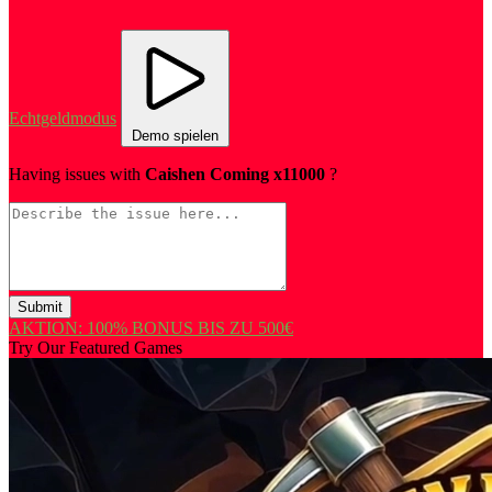
Echtgeldmodus
Demo spielen
Having issues with
Caishen Coming x11000
?
Submit
AKTION: 100% BONUS BIS ZU 500€
Try Our Featured Games