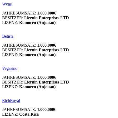
Wyns
JAHRESUMSATZ:
1.000.000€
BESITZER:
Liernin Enterprises LTD
LIZENZ:
Komoren (Anjouan)
Betista
JAHRESUMSATZ:
1.000.000€
BESITZER:
Liernin Enterprises LTD
LIZENZ:
Komoren (Anjouan)
Vegasino
JAHRESUMSATZ:
1.000.000€
BESITZER:
Liernin Enterprises LTD
LIZENZ:
Komoren (Anjouan)
RichRoyal
JAHRESUMSATZ:
1.000.000€
LIZENZ:
Costa Rica