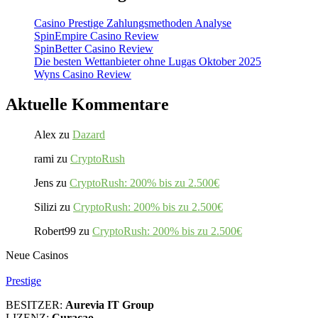
Casino Prestige Zahlungsmethoden Analyse
SpinEmpire Casino Review
SpinBetter Casino Review
Die besten Wettanbieter ohne Lugas Oktober 2025
Wyns Casino Review
Aktuelle Kommentare
Alex
zu
Dazard
rami
zu
CryptoRush
Jens
zu
CryptoRush: 200% bis zu 2.500€
Silizi
zu
CryptoRush: 200% bis zu 2.500€
Robert99
zu
CryptoRush: 200% bis zu 2.500€
Neue Casinos
Prestige
BESITZER:
Aurevia IT Group
LIZENZ:
Curacao