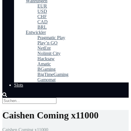
Währungen
EUR
USD
CHF
CAD
BRL
Entwickler
Pragmatic Play
Play’n GO
NetEnt
Nolimit City
Hacksaw
Amatic
BGaming
BigTimeGaming
Gamomat
Slots
Caishen Coming x11000
Caishen Coming x11000