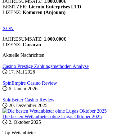
JAHRESUMSATZ:
1.000.000€
BESITZER:
Liernin Enterprises LTD
LIZENZ:
Komoren (Anjouan)
XON
JAHRESUMSATZ:
1.000.000€
LIZENZ:
Curacao
Aktuelle Nachrichten
Casino Prestige Zahlungsmethoden Analyse
17. Mai 2026
SpinEmpire Casino Review
6. Januar 2026
SpinBetter Casino Review
20. Dezember 2025
Die besten Wettanbieter ohne Lugas Oktober 2025
2. Oktober 2025
Top Wettanbieter