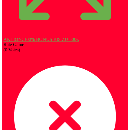
AKTION: 100% BONUS BIS ZU 500€
Rate Game
(
0
Votes)