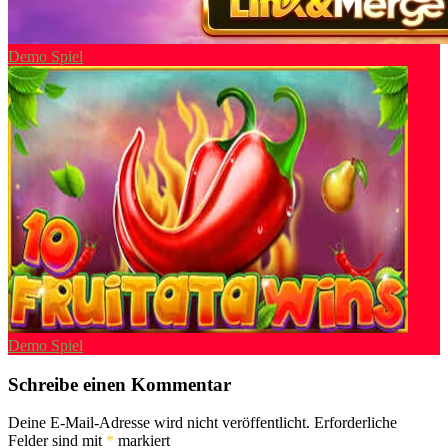
Demo Spiel
Demo Spiel
Schreibe einen Kommentar
Deine E-Mail-Adresse wird nicht veröffentlicht.
Erforderliche
Felder sind mit
*
markiert