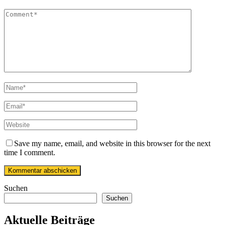
Save my name, email, and website in this browser for the next
time I comment.
Suchen
Suchen
Aktuelle Beiträge