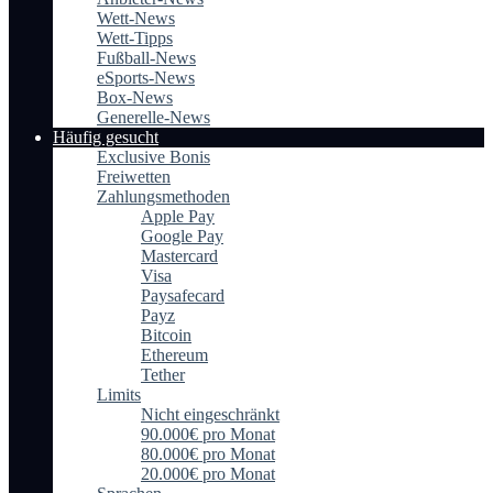
Wett-News
Wett-Tipps
Fußball-News
eSports-News
Box-News
Generelle-News
Häufig gesucht
Exclusive Bonis
Freiwetten
Zahlungsmethoden
Apple Pay
Google Pay
Mastercard
Visa
Paysafecard
Payz
Bitcoin
Ethereum
Tether
Limits
Nicht eingeschränkt
90.000€ pro Monat
80.000€ pro Monat
20.000€ pro Monat