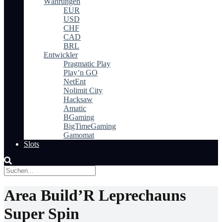
Währungen
EUR
USD
CHF
CAD
BRL
Entwickler
Pragmatic Play
Play’n GO
NetEnt
Nolimit City
Hacksaw
Amatic
BGaming
BigTimeGaming
Gamomat
Slots
Area Build’R Leprechauns
Super Spin