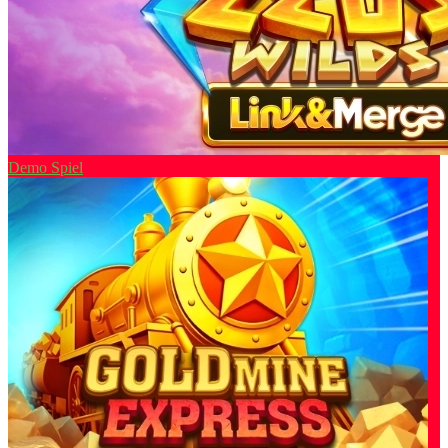
Demo Spiel