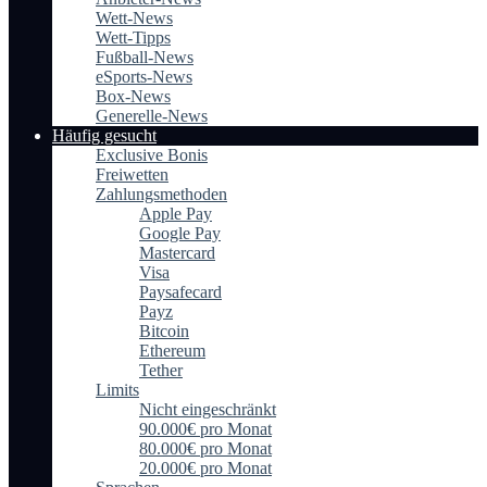
Wett-News
Wett-Tipps
Fußball-News
eSports-News
Box-News
Generelle-News
Häufig gesucht
Exclusive Bonis
Freiwetten
Zahlungsmethoden
Apple Pay
Google Pay
Mastercard
Visa
Paysafecard
Payz
Bitcoin
Ethereum
Tether
Limits
Nicht eingeschränkt
90.000€ pro Monat
80.000€ pro Monat
20.000€ pro Monat