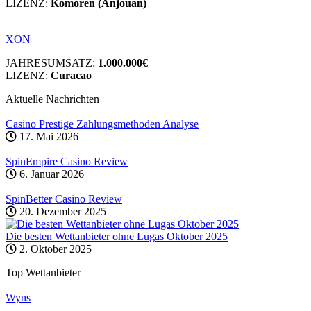
LIZENZ:
Komoren (Anjouan)
XON
JAHRESUMSATZ:
1.000.000€
LIZENZ:
Curacao
Aktuelle Nachrichten
Casino Prestige Zahlungsmethoden Analyse
17. Mai 2026
SpinEmpire Casino Review
6. Januar 2026
SpinBetter Casino Review
20. Dezember 2025
Die besten Wettanbieter ohne Lugas Oktober 2025
2. Oktober 2025
Top Wettanbieter
Wyns