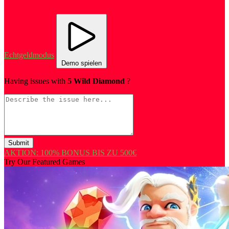
Echtgeldmodus
Demo spielen
Having issues with
5 Wild Diamond
?
Submit
AKTION: 100% BONUS BIS ZU 500€
Try Our Featured Games