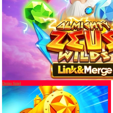
Demo Spiel