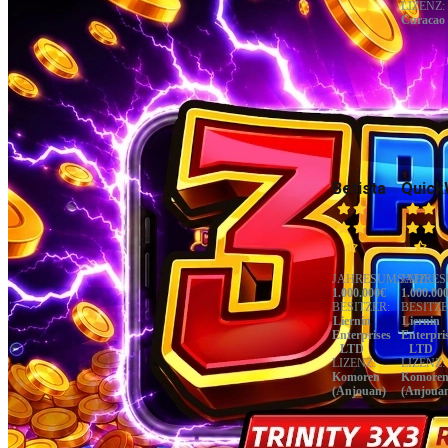
LIZENZ:
Curacao
Betista
Quick
JAHRESUMSATZ:
JAHRES
1.000.000€
1.000.00
BESITZER:
BESITZE
Liernin
Liernin
Enterprises
Enterpri
LTD
LTD
LIZENZ:
LIZENZ:
Komoren
Komore
(Anjouan)
(Anjoua