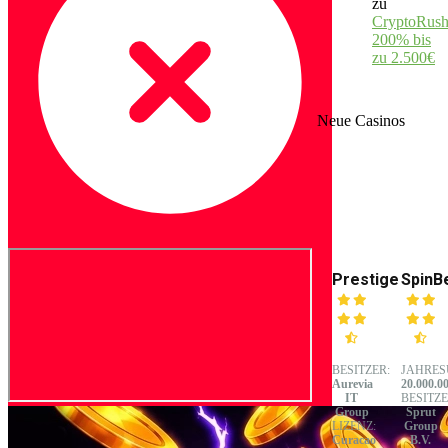
zu
CryptoRush
200% bis
zu 2.500€
Neue Casinos
Prestige
SpinB
BESITZER:
JAHRES
Aurevia
20.000.0
IT
BESITZE
Group
Sprut
LIZENZ:
Group
Curacao
B.V.