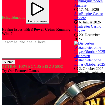
Zahlungsmethoden
Analyse
17. Mai 2026
SpinEmpire Casino
Echtgeldmodus
Review
Demo spielen
6. Januar 2026
SpinBetter Casino
Having issues with
3 Power Coins: Running
Review
Wins
?
20. Dezember
2025
Die besten
Wettanbieter ohne
Submit
Lugas Oktober 2025
AKTION: 100% BONUS BIS ZU 500€
2. Oktober 2025
Try Our Featured Games
Top Wettanbieter