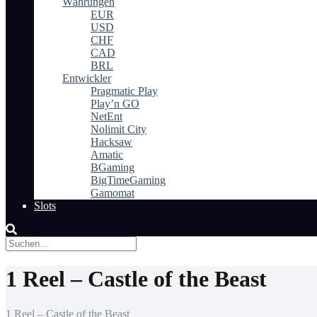
Währungen
EUR
USD
CHF
CAD
BRL
Entwickler
Pragmatic Play
Play’n GO
NetEnt
Nolimit City
Hacksaw
Amatic
BGaming
BigTimeGaming
Gamomat
Slots
1 Reel – Castle of the Beast
1 Reel – Castle of the Beast