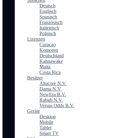
Sprachen
Deutsch
Englisch
Spanisch
Französisch
Italienisch
Polnisch
Lizenzen
Curacao
Komoren
Deutschland
Kahnawake
Malta
Costa Rica
Besitzer
Altacore N.V.
Dama N.V.
NewEra B.V.
Rabidi N.V.
Versus Odds B.V.
Geräte
Desktop
Mobile
Tablet
Smart TV