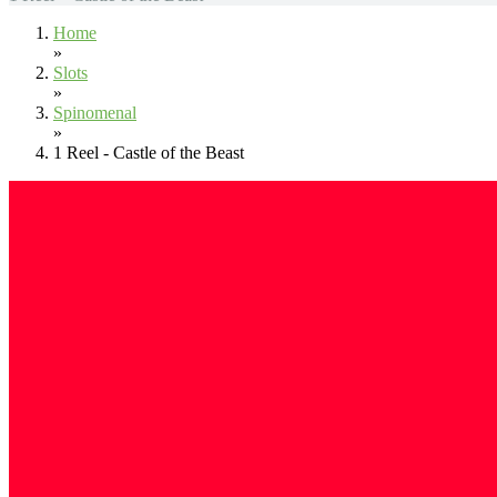
Home
»
Slots
»
Spinomenal
»
1 Reel - Castle of the Beast