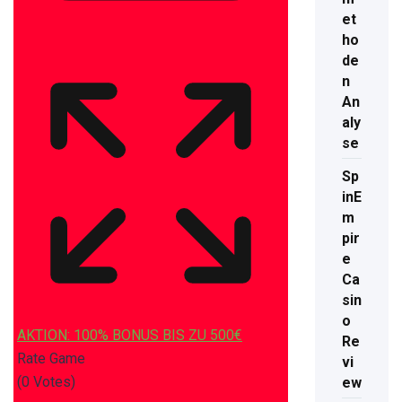
et
ho
de
n
An
aly
se
Sp
inE
m
pir
e
Ca
sin
o
AKTION: 100% BONUS BIS ZU 500€
Re
Rate Game
vi
(
0
Votes)
ew