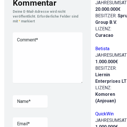
Kommentar
JAHRESUMSAT
20.000.000€
Deine E-Mail-Adresse wird nicht
BESITZER:
Spru
veröffentlicht.
Erforderliche Felder sind
mit
*
markiert
Group B.V.
LIZENZ:
Curacao
Betista
JAHRESUMSAT
1.000.000€
BESITZER:
Liernin
Enterprises L
LIZENZ:
Komoren
(Anjouan)
QuickWin
JAHRESUMSAT
1.000.000€