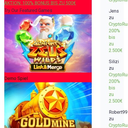
AKTION: 100% BONUS BIS ZU 500€
Try Our Featured Games
Jens
zu
CryptoRu
200%
bis
zu
2.500€
Silizi
zu
CryptoRu
Demo Spiel
200%
bis
zu
2.500€
Robert99
zu
CryptoRu