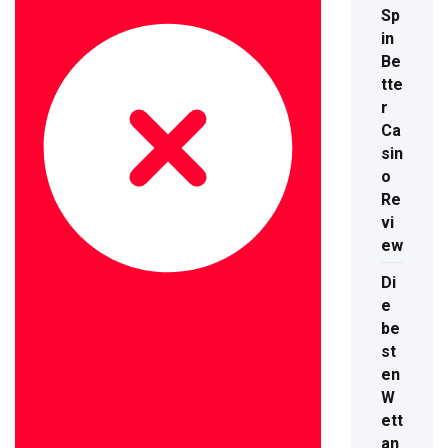
Sp
in
Be
tte
r
Ca
sin
o
Re
vi
ew
Di
e
be
st
en
W
ett
an