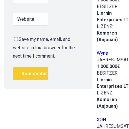
BESITZER:
Liernin
Enterprises L
LIZENZ:
Komoren
Save my name, email, and
(Anjouan)
website in this browser for the
Wyns
next time I comment.
JAHRESUMSAT
1.000.000€
BESITZER:
Liernin
Enterprises L
LIZENZ:
Komoren
(Anjouan)
XON
JAHRESUMSAT