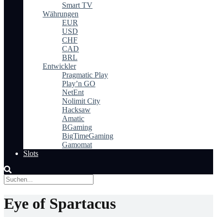
Smart TV
Währungen
EUR
USD
CHF
CAD
BRL
Entwickler
Pragmatic Play
Play’n GO
NetEnt
Nolimit City
Hacksaw
Amatic
BGaming
BigTimeGaming
Gamomat
Slots
Eye of Spartacus