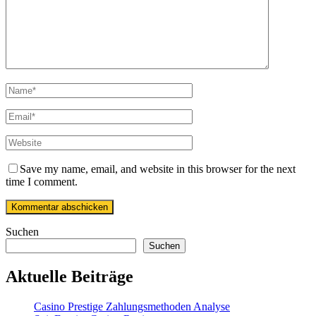
Save my name, email, and website in this browser for the next
time I comment.
Suchen
Suchen
Aktuelle Beiträge
Casino Prestige Zahlungsmethoden Analyse