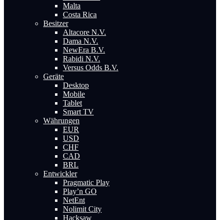
Malta
Costa Rica
Besitzer
Altacore N.V.
Dama N.V.
NewEra B.V.
Rabidi N.V.
Versus Odds B.V.
Geräte
Desktop
Mobile
Tablet
Smart TV
Währungen
EUR
USD
CHF
CAD
BRL
Entwickler
Pragmatic Play
Play’n GO
NetEnt
Nolimit City
Hacksaw