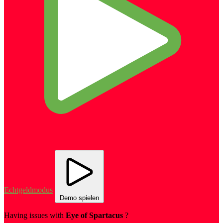
Echtgeldmodus
Demo spielen
Having issues with
Eye of Spartacus
?