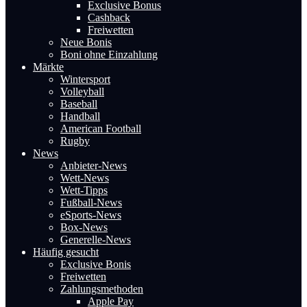
Exclusive Bonus
Cashback
Freiwetten
Neue Bonis
Boni ohne Einzahlung
Märkte
Wintersport
Volleyball
Baseball
Handball
American Football
Rugby
News
Anbieter-News
Wett-News
Wett-Tipps
Fußball-News
eSports-News
Box-News
Generelle-News
Häufig gesucht
Exclusive Bonis
Freiwetten
Zahlungsmethoden
Apple Pay