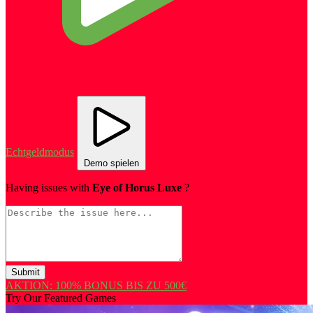
Echtgeldmodus
Demo spielen
Having issues with
Eye of Horus Luxe
?
Submit
AKTION: 100% BONUS BIS ZU 500€
Try Our Featured Games