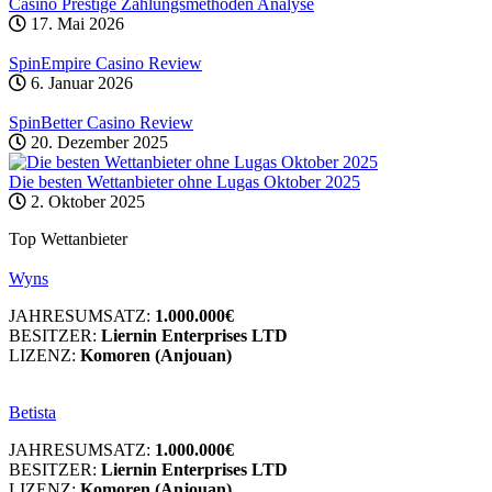
Casino Prestige Zahlungsmethoden Analyse
17. Mai 2026
SpinEmpire Casino Review
6. Januar 2026
SpinBetter Casino Review
20. Dezember 2025
Die besten Wettanbieter ohne Lugas Oktober 2025
2. Oktober 2025
Top Wettanbieter
Wyns
JAHRESUMSATZ:
1.000.000€
BESITZER:
Liernin Enterprises LTD
LIZENZ:
Komoren (Anjouan)
Betista
JAHRESUMSATZ:
1.000.000€
BESITZER:
Liernin Enterprises LTD
LIZENZ:
Komoren (Anjouan)