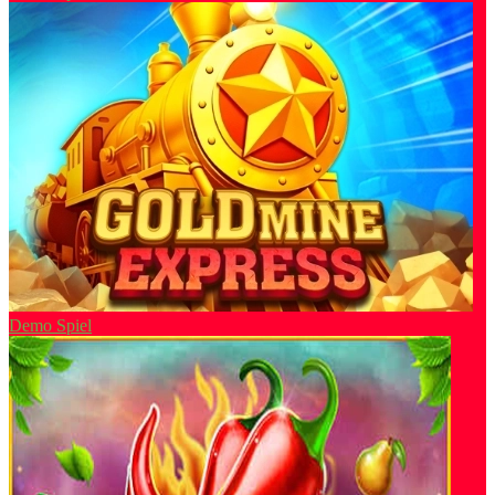
Demo Spiel