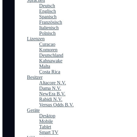
Sprachen
Deutsch
Englisch
Spanisch
Französisch
Italienisch
Polnisch
Lizenzen
Curacao
Komoren
Deutschland
Kahnawake
Malta
Costa Rica
Besitzer
Altacore N.V.
Dama N.V.
NewEra B.V.
Rabidi N.V.
Versus Odds B.V.
Geräte
Desktop
Mobile
Tablet
Smart TV