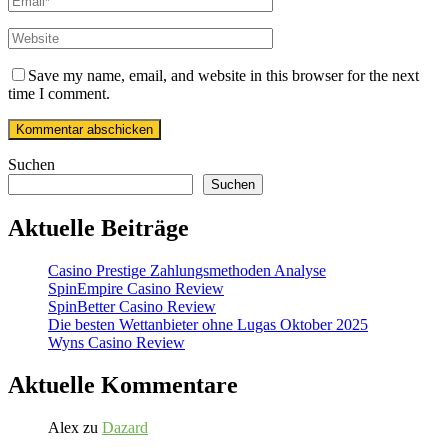
Save my name, email, and website in this browser for the next
time I comment.
Suchen
Suchen
Aktuelle Beiträge
Casino Prestige Zahlungsmethoden Analyse
SpinEmpire Casino Review
SpinBetter Casino Review
Die besten Wettanbieter ohne Lugas Oktober 2025
Wyns Casino Review
Aktuelle Kommentare
Alex
zu
Dazard