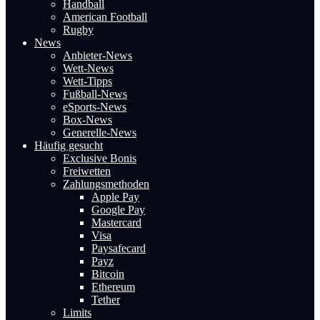
Handball
American Football
Rugby
News
Anbieter-News
Wett-News
Wett-Tipps
Fußball-News
eSports-News
Box-News
Generelle-News
Häufig gesucht
Exclusive Bonis
Freiwetten
Zahlungsmethoden
Apple Pay
Google Pay
Mastercard
Visa
Paysafecard
Payz
Bitcoin
Ethereum
Tether
Limits