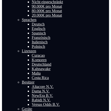
Nicht eingeschränkt
90.000€ pro Monat
80.000€ pro Monat
20.000€ pro Monat
Sprachen
Deutsch
Englisch
Spanisch
Französisch
Italienisch
Polnisch
Lizenzen
Curacao
Komoren
Deutschland
Kahnawake
Malta
Costa Rica
Besitzer
Altacore N.V.
Dama N.V.
NewEra B.V.
Rabidi N.V.
Versus Odds B.V.
Geräte