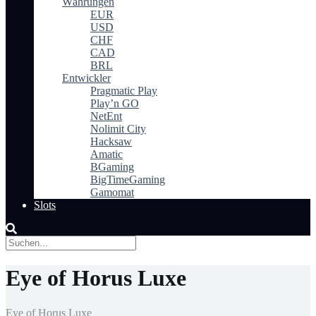
Währungen
EUR
USD
CHF
CAD
BRL
Entwickler
Pragmatic Play
Play’n GO
NetEnt
Nolimit City
Hacksaw
Amatic
BGaming
BigTimeGaming
Gamomat
Slots
Eye of Horus Luxe
Eye of Horus Luxe