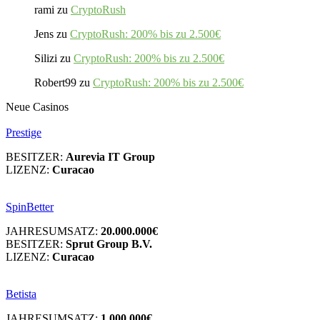
rami
zu
CryptoRush
Jens
zu
CryptoRush: 200% bis zu 2.500€
Silizi
zu
CryptoRush: 200% bis zu 2.500€
Robert99
zu
CryptoRush: 200% bis zu 2.500€
Neue Casinos
Prestige
BESITZER:
Aurevia IT Group
LIZENZ:
Curacao
SpinBetter
JAHRESUMSATZ:
20.000.000€
BESITZER:
Sprut Group B.V.
LIZENZ:
Curacao
Betista
JAHRESUMSATZ:
1.000.000€