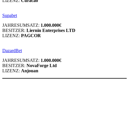
LIZENZ:
Curacao
Supabet
JAHRESUMSATZ:
1.000.000€
BESITZER:
Liernin Enterprises LTD
LIZENZ:
PAGCOR
DazardBet
JAHRESUMSATZ:
1.000.000€
BESITZER:
NovaForge Ltd
LIZENZ:
Anjouan