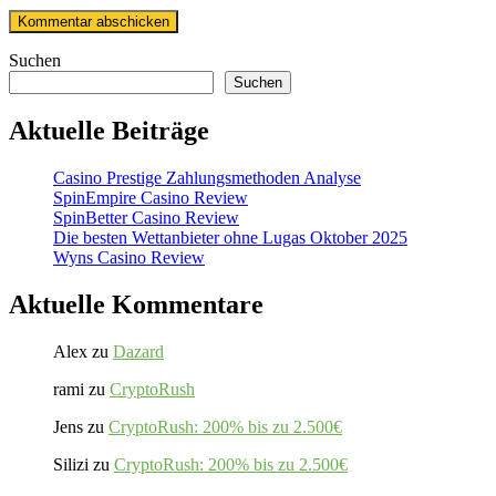
Suchen
Suchen
Aktuelle Beiträge
Casino Prestige Zahlungsmethoden Analyse
SpinEmpire Casino Review
SpinBetter Casino Review
Die besten Wettanbieter ohne Lugas Oktober 2025
Wyns Casino Review
Aktuelle Kommentare
Alex
zu
Dazard
rami
zu
CryptoRush
Jens
zu
CryptoRush: 200% bis zu 2.500€
Silizi
zu
CryptoRush: 200% bis zu 2.500€