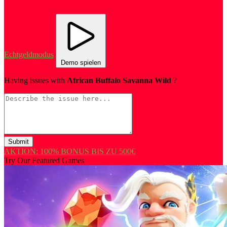
Echtgeldmodus
Demo spielen
Having issues with
African Buffalo Savanna Wild
?
Submit
AKTION: 100% BONUS BIS ZU 500€
Try Our Featured Games