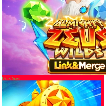
Demo Spiel