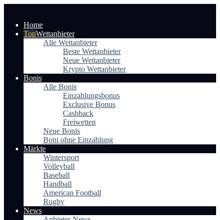
Home
Wettanbieter
Alle Wettanbieter
Beste Wettanbieter
Neue Wettanbieter
Krypto Wettanbieter
Bonis
Alle Bonis
Einzahlungsbonus
Exclusive Bonus
Cashback
Freiwetten
Neue Bonis
Boni ohne Einzahlung
Märkte
Wintersport
Volleyball
Baseball
Handball
American Football
Rugby
News
Anbieter-News