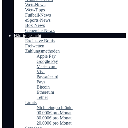
Wett-News
Wett-Tipps
Fußball-News
eSports-News
Box-News
Generelle-News
Häufig gesucht
Exclusive Bonis
Freiwetten
Zahlungsmethoden
Apple Pay
Google Pay
Mastercard
Visa
Paysafecard
Payz
Bitcoin
Ethereum
Tether
Limits
Nicht eingeschränkt
90.000€ pro Monat
80.000€ pro Monat
20.000€ pro Monat