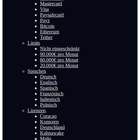
Mastercard
Visa
Paysafecard
Payz
Bitcoin
Ethereum
Tether
Limits
Nicht eingeschränkt
90.000€ pro Monat
80.000€ pro Monat
20.000€ pro Monat
Sprachen
Deutsch
Englisch
Spanisch
Französisch
Italienisch
Polnisch
Lizenzen
Curacao
Komoren
Deutschland
Kahnawake
Malta