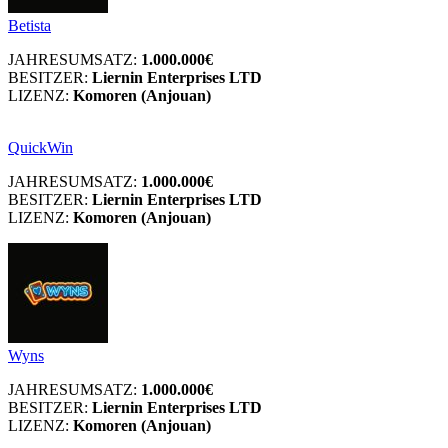
Betista
JAHRESUMSATZ:
1.000.000€
BESITZER:
Liernin Enterprises LTD
LIZENZ:
Komoren (Anjouan)
QuickWin
JAHRESUMSATZ:
1.000.000€
BESITZER:
Liernin Enterprises LTD
LIZENZ:
Komoren (Anjouan)
Wyns
JAHRESUMSATZ:
1.000.000€
BESITZER:
Liernin Enterprises LTD
LIZENZ:
Komoren (Anjouan)