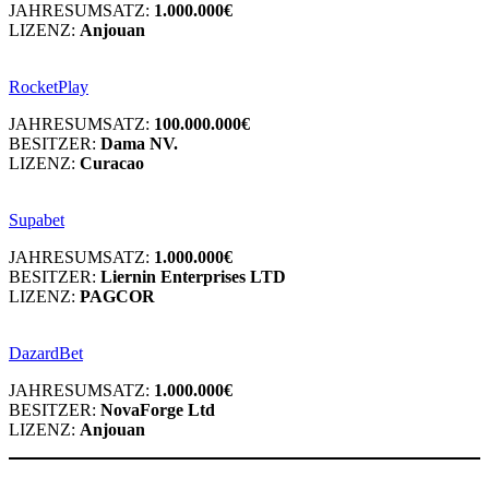
JAHRESUMSATZ:
1.000.000€
LIZENZ:
Anjouan
RocketPlay
JAHRESUMSATZ:
100.000.000€
BESITZER:
Dama NV.
LIZENZ:
Curacao
Supabet
JAHRESUMSATZ:
1.000.000€
BESITZER:
Liernin Enterprises LTD
LIZENZ:
PAGCOR
DazardBet
JAHRESUMSATZ:
1.000.000€
BESITZER:
NovaForge Ltd
LIZENZ:
Anjouan