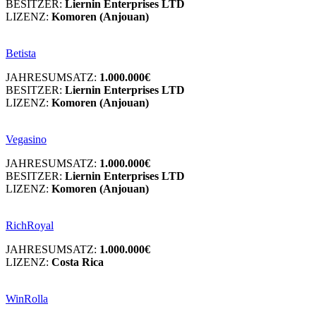
BESITZER:
Liernin Enterprises LTD
LIZENZ:
Komoren (Anjouan)
Betista
JAHRESUMSATZ:
1.000.000€
BESITZER:
Liernin Enterprises LTD
LIZENZ:
Komoren (Anjouan)
Vegasino
JAHRESUMSATZ:
1.000.000€
BESITZER:
Liernin Enterprises LTD
LIZENZ:
Komoren (Anjouan)
RichRoyal
JAHRESUMSATZ:
1.000.000€
LIZENZ:
Costa Rica
WinRolla