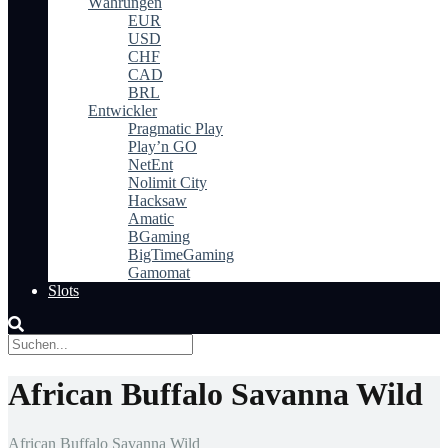
Währungen
EUR
USD
CHF
CAD
BRL
Entwickler
Pragmatic Play
Play’n GO
NetEnt
Nolimit City
Hacksaw
Amatic
BGaming
BigTimeGaming
Gamomat
Slots
African Buffalo Savanna Wild
African Buffalo Savanna Wild